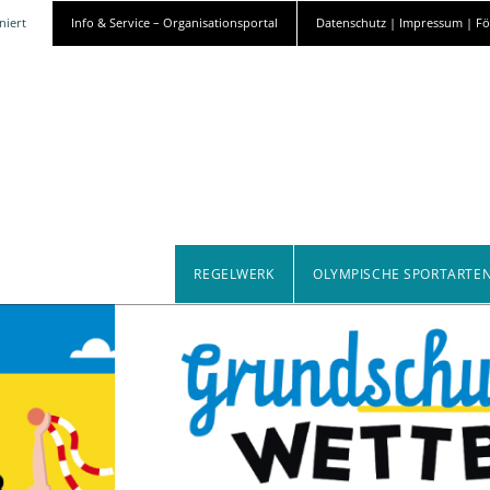
niert
Info & Service – Organisationsportal
Datenschutz | Impressum | F
REGELWERK
OLYMPISCHE SPORTARTE