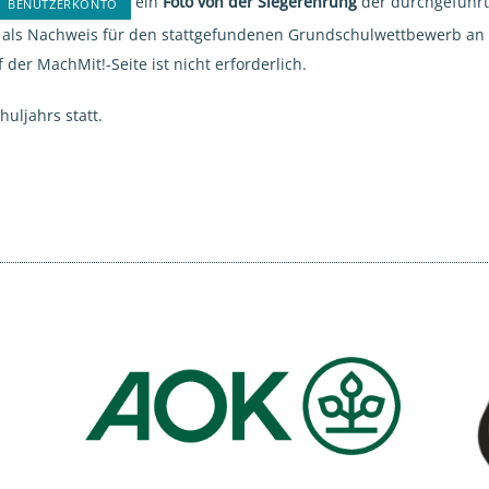
ein
Foto von der Siegerehrung
der durchgeführt
BENUTZERKONTO
lt als Nachweis für den stattgefundenen Grundschulwettbewerb an 
der MachMit!-Seite ist nicht erforderlich.
uljahrs statt.