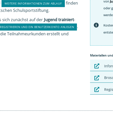
von
Ju
d
finden
WEITERE INFORMATIONEN ZUM ABLAUF
oder 
tschen Schulsportstiftung.
werde
s sich zunächst auf der
Jugend trainiert
-
Koste
.
REGISTRIEREN UND EIN BENUTZERKONTO ANLEGEN
entste
die Teilnahmeurkunden erstellt und
Materialien un
Info
Bros
Regis