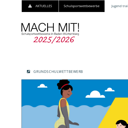
AKTUELLES
Schulsportwettbewerbe
Jugend trai
GRUNDSCHULWETTBEWERB