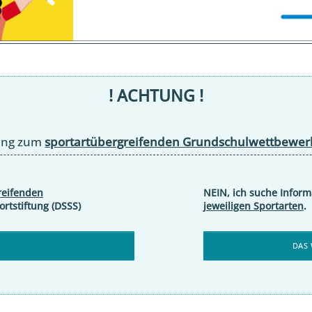
! ACHTUNG !
bung zum
sportartübergreifenden Grundschulwettbewer
reifenden
NEIN, ich suche Infor
rtstiftung (DSSS)
jeweiligen Sportarten
.
DAS